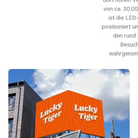
von ca. 30.0
ist die LE
positioniert 
den rund 
Besuch
wahrgenom