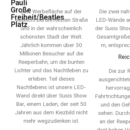
Pauli
Große
Eine Werbefläche auf der
Die zwei nah
Freiheit/Beatles
vielleicht berühmtesten Straße
LED-Wände a
Platz
und in der wahrscheinlich
der Susis Sho
schönsten Stadt der Welt.
Gesamtgröße 
Jährlich kommen über 30
m, entsprec
Millionen Besucher auf die
Reic
Reeperbahn, um die bunten
Lichter und das Nachtleben zu
Die zur 
erleben. Teil dieses
ausgerichtet
Nachtlebens ist unsere LED-
hervorrag
Wand direkt über Susis Show
Fahrtrichtung
Bar, einem Laden, der seit 50
und den Ge
Jahren aus dem Kiezbild nicht
sehen. Durch
mehr wegzudenken ist.
an der Reep
dort hohen V