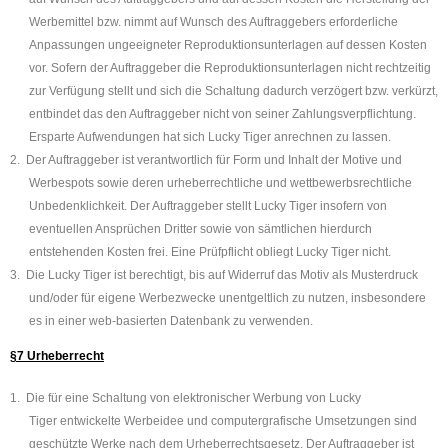
Werbemittel bzw. nimmt auf Wunsch des Auftraggebers erforderliche
Anpassungen ungeeigneter Reproduktions
unterlagen auf dessen Kosten
vor. Sofern der Auftraggeber die Reproduktionsunterlagen nicht rechtzeitig
zur Verfügung stellt und sich die Schaltung dadurch verzögert bzw. verkürzt,
entbindet das den Auftraggeber nicht von seiner Zahlungsverpflichtung.
Ersparte Aufwendungen hat sich
Lucky Tiger
anrechnen zu lassen.
2.
Der Auftraggeber ist verantwortlich für Form und Inhalt der Motive und
Werbespots sowie deren urheberrechtliche und wettbewerbsrechtliche
Unbedenklichkeit. Der Auftraggeber stellt
Lucky Tiger
insofern von
eventuellen Ansprüchen Dritter sowie von sämtlichen hierdurch
entstehenden Kosten frei. Eine Prüfpflicht obliegt
Lucky Tiger
nicht.
3.
Die
Lucky Tiger
ist berechtigt, bis auf Widerruf das Motiv als Musterdruck
und/oder für eigene Werbezwecke unentgeltlich zu nutzen, insbesondere
es in einer web-basierten Datenbank zu verwenden.
§7 Urheberrecht
1.
Die für eine Schaltung von elektronischer Werbung von
Lucky
Tiger
entwickelte Werbeidee und computergrafische Umsetzungen sind
geschützte Werke nach dem Urheberrechtsgesetz. Der Auftraggeber ist