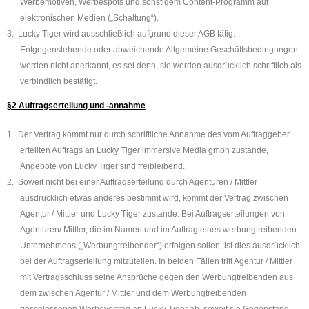
Werbemotiven, Werbespots und sonstigem Content-Programm auf
elektronischen Medien („Schaltung“).
3.
Lucky Tiger wird ausschließlich aufgrund dieser AGB tätig.
Entgegenstehende oder abweichende Allgemeine Geschäftsbedingungen
werden nicht anerkannt, es sei denn, sie werden ausdrücklich schriftlich als
verbindlich bestätigt.
§2 Auftragserteilung und -annahme
1.
Der Vertrag kommt nur durch schriftliche Annahme des vom Auftraggeber
erteilten Auftrags an Lucky Tiger immersive Media gmbh zustande,
Angebote von Lucky Tiger sind freibleibend.
2.
Soweit nicht bei einer Auftragserteilung durch Agenturen / Mittler
ausdrücklich etwas anderes bestimmt wird, kommt der Vertrag zwischen
Agentur / Mittler und Lucky Tiger zustande. Bei Auftragserteilungen von
Agenturen/ Mittler, die im Namen und im Auftrag eines werbungtreibenden
Unternehmens („Werbungtreibender“) erfolgen sollen, ist dies ausdrücklich
bei der Auftragserteilung mitzuteilen. In beiden Fällen tritt Agentur / Mittler
mit Vertragsschluss seine Ansprüche gegen den Werbungtreibenden aus
dem zwischen Agentur / Mittler und dem Werbungtreibenden
geschlossenen Werbevertrag an Lucky Tiger ab, soweit sie Gegenstand