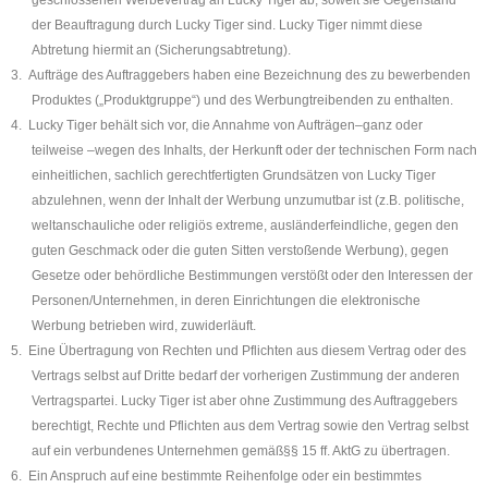
der Beauftragung durch Lucky Tiger sind. Lucky Tiger nimmt diese
Abtretung hiermit an (Sicherungsabtretung).
3.
Aufträge des Auftraggebers haben eine Bezeichnung des zu bewerbenden
Produktes („Produktgruppe“) und des Werbungtreibenden zu enthalten.
4.
Lucky Tiger behält sich vor, die Annahme von Aufträgen–ganz oder
teilweise –wegen des Inhalts, der Herkunft oder der technischen Form nach
einheitlichen, sachlich gerechtfertigten Grundsätzen von Lucky Tiger
abzulehnen, wenn der Inhalt der Werbung unzumutbar ist (z.B. politische,
weltanschauliche oder religiös extreme, ausländerfeindliche, gegen den
guten Geschmack oder die guten Sitten verstoßende Werbung), gegen
Gesetze oder behördliche Bestimmungen verstößt oder den Interessen der
Personen/Unternehmen, in deren Einrichtungen die elektronische
Werbung betrieben wird, zuwiderläuft.
5.
Eine Übertragung von Rechten und Pflichten aus diesem Vertrag oder des
Vertrags selbst auf Dritte bedarf der vorherigen Zustimmung der anderen
Vertragspartei. Lucky Tiger ist aber ohne Zustimmung des Auftraggebers
berechtigt, Rechte und Pflichten aus dem Vertrag sowie den Vertrag selbst
auf ein verbundenes Unternehmen gemäß§§ 15 ff. AktG zu übertragen.
6.
Ein Anspruch auf eine bestimmte Reihenfolge oder ein bestimmtes