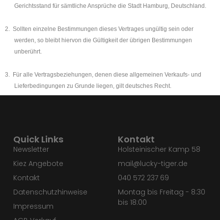
Gerichtsstand für sämtliche Ansprüche die Stadt Hamburg, Deutschland.
2.
Sollten einzelne Bestimmungen dieses Vertrages ungültig sein oder
werden, so bleibt hiervon die Gültigkeit der übrigen Bestimmungen
unberührt.
3.
Für alle Vertragsbeziehungen, denen diese allgemeinen Verkaufs- und
Lieferbedingungen zu Grunde liegen, gilt deutsches Recht.
Quick Links
Kontakt
Newsletter
Holsteinischer Kamp 58
Kiez Angebote
mail@lucky-tiger.de
Kontakt
040 572 237 69
Datenschutzhinweise
Montag bis Freitag - 8:30
bis 18:00
Impressum